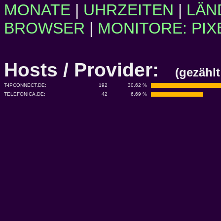
MONATE
|
UHRZEITEN
|
LÄN
BROWSER
|
MONITORE: PIX
Hosts / Provider:
(gezählt
T-IPCONNECT.DE:
192
30.62 %
TELEFONICA.DE:
42
6.69 %