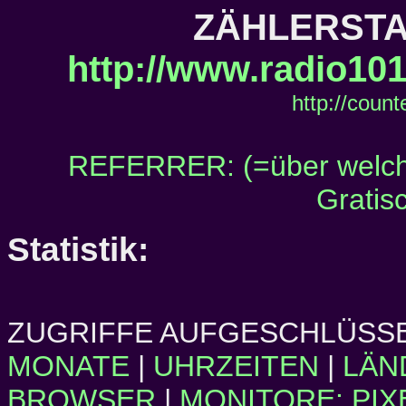
ZÄHLERSTAN
http://www.radio101.
http://count
REFERRER: (=über welch
Gratis
Statistik:
ZUGRIFFE AUFGESCHLÜSSE
MONATE
|
UHRZEITEN
|
LÄN
BROWSER
|
MONITORE: PIX