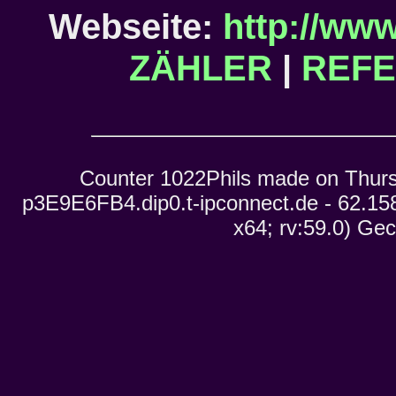
Webseite:
http://www
ZÄHLER
|
REF
Counter 1022Phils made on Thurs
p3E9E6FB4.dip0.t-ipconnect.de - 62.158
x64; rv:59.0) Ge