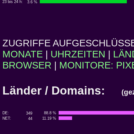
23 bis 24 h:
3.6 %
ZUGRIFFE AUFGESCHLÜSSE
MONATE
|
UHRZEITEN
|
LÄN
BROWSER
|
MONITORE: PIX
Länder / Domains:
(ge
DE:
88.8 %
349
NET:
11.19 %
44