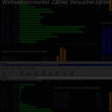
Webseitencounter Zähler Besucherzähler S