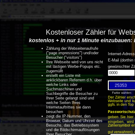
Kostenloser Zähler für Web
kostenlos + in nur 1 Minute einzubauen: 
Zählung der Webseitenaufrufe
("page impressions") und/oder
Internet-Adres
Besucher ("visitors")
E-Mail (dorthin
Ihre Webseite wird von uns nicht
mit lästigen Werbe-Popups etc.
gewünschter Z
zugemüllt
erstellt ein Liste mit
anklickbaren Referrern d.h. über
welche Links oder
Suchmaschinen und
Farbe wählen:
Suchbegriffe die Besucher zu
Der Zähler ersc
Ihrer Seite gelangt sind und
Webseite und ka
welche Seiten Ihres
ggfs. in den Top
Internetauftrittes sie dann
besuchen
Passwortschutz
zeigt die IP-Nummer, den
geben Sie hier
Browser, Datum und Uhrzeit des
eingeben, wird
Besuchs, das Betriebssystem
Zählersymbol er
und die Bildschirmauflösungen
gut verwahren), 
Ihrer Besucher