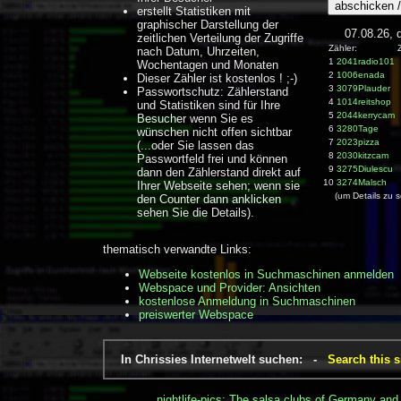
erstellt Statistiken mit
graphischer Darstellung der
07.08.26, 
zeitlichen Verteilung der Zugriffe
Zähler: Zugrif
nach Datum, Uhrzeiten,
1
2041radio101
Wochentagen und Monaten
2
1006enada
Dieser Zähler ist kostenlos ! ;-)
3
3079Plauder
Passwortschutz: Zählerstand
4
1014reitshop
und Statistiken sind für Ihre
5
2044kerrycam
Besucher wenn Sie es
6
3280Tage
wünschen nicht offen sichtbar
7
2023pizza
(...oder Sie lassen das
8
2030kitzcam
Passwortfeld frei und können
9
3275Diulescu
dann den Zählerstand direkt auf
10
3274Malsch
Ihrer Webseite sehen; wenn sie
(um Details zu s
den Counter dann anklicken
sehen Sie die Details).
thematisch verwandte Links:
Webseite kostenlos in Suchmaschinen anmelden
Webspace und Provider: Ansichten
kostenlose Anmeldung in Suchmaschinen
preiswerter Webspace
In Chrissies Internetwelt suchen: -
Search this s
nightlife-pics: The salsa clubs of Germany and 