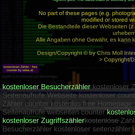
No part of these pages (e.g. photogr
modified or stored wi
Die Bestandteile dieser Webseiten (
urheberr
Alle Angaben ohne Gewähr, es kann k
Design/Copyright © by Chris Moll Inte
>
Copyright/D
kostenloser Zähler - free
counter
by
salsa.at
kostenloser Besucherzähler
kostenloser Zu
Seitenaufrufe Webseite kostenloser coun
Zähler counter kostenlos free Homepage 
Seitenaufrufe webseiten counter
kostenlo
kostenloser Zugriffszähler
kostenlose Zäh
Besucherzähler kostenloser seitenzähler 