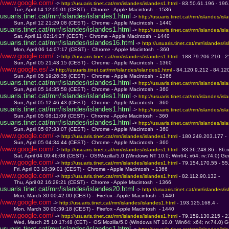
/www.google.com/
 -> 
http://usuaris.tinet.cat/mrr/islandes/islandes1.html 
- 83.50.61.196 - 196
         Tue, April 14 12:05:01 (CEST) -  Chrome - Apple Macintosh  - 1536
usuaris.tinet.cat/mrr/islandes/islandes1.html
 -> 
http://usuaris.tinet.cat/mrr/islandes/is
         Sun, April 12 21:29:08 (CEST) -  Chrome - Apple Macintosh  - 1440
usuaris.tinet.cat/mrr/islandes/islandes1.html
 -> 
http://usuaris.tinet.cat/mrr/islandes/is
         Sat, April 11 02:14:27 (CEST) -  Chrome - Apple Macintosh  - 1440
usuaris.tinet.cat/mrr/islandes/islandes16.html
 -> 
http://usuaris.tinet.cat/mrr/islandes/i
         Mon, April 06 14:07:17 (CEST) -  Chrome - Apple Macintosh  - 360
/www.google.com/
 -> 
http://usuaris.tinet.cat/mrr/islandes/islandes1.html 
- 188.79.206.210 - 2
         Sun, April 05 21:43:15 (CEST) -  Chrome - Apple Macintosh  - 1360
/www.google.es/
 -> 
http://usuaris.tinet.cat/mrr/islandes/islandes1.html 
- 84.120.9.212 - 84.12
         Sun, April 05 19:26:35 (CEST) -  Chrome - Apple Macintosh  - 1366
usuaris.tinet.cat/mrr/islandes/islandes1.html
 -> 
http://usuaris.tinet.cat/mrr/islandes/is
         Sun, April 05 14:35:58 (CEST) -  Chrome - Apple Macintosh  - 360
usuaris.tinet.cat/mrr/islandes/islandes1.html
 -> 
http://usuaris.tinet.cat/mrr/islandes/is
         Sun, April 05 12:46:43 (CEST) -  Chrome - Apple Macintosh  - 360
usuaris.tinet.cat/mrr/islandes/islandes1.html
 -> 
http://usuaris.tinet.cat/mrr/islandes/is
         Sun, April 05 08:11:09 (CEST) -  Chrome - Apple Macintosh  - 360
usuaris.tinet.cat/mrr/islandes/islandes1.html
 -> 
http://usuaris.tinet.cat/mrr/islandes/is
         Sun, April 05 07:33:07 (CEST) -  Chrome - Apple Macintosh  - 360
/www.google.com/
 -> 
http://usuaris.tinet.cat/mrr/islandes/islandes1.html 
- 180.249.203.177 - 
         Sun, April 05 04:34:44 (CEST) -  Chrome - Apple Macintosh  - 360
/www.google.com/
 -> 
http://usuaris.tinet.cat/mrr/islandes/islandes1.html 
- 83.36.248.86 - 86.
         Sat, April 04 09:46:08 (CEST) -  OS!Mozilla/5.0 (Windows NT 10.0; Win64; x64; rv:74.0) G
/www.google.com/
 -> 
http://usuaris.tinet.cat/mrr/islandes/islandes1.html 
- 79.154.170.55 - 55
         Fri, April 03 10:39:01 (CEST) -  Chrome - Apple Macintosh  - 1366
/www.google.com/
 -> 
http://usuaris.tinet.cat/mrr/islandes/islandes1.html 
- 82.112.90.132 - 
         Thu, April 02 16:29:21 (CEST) -  Chrome - Apple Macintosh  - 1366
usuaris.tinet.cat/mrr/islandes/islandes20.html
 -> 
http://usuaris.tinet.cat/mrr/islandes/i
         Mon, March 30 00:42:00 (CEST) -  Firefox - Apple Macintosh  - 1440
/www.google.com
 -> 
http://usuaris.tinet.cat/mrr/islandes/islandes1.html 
- 193.125.168.4 - 
         Mon, March 30 00:39:18 (CEST) -  Firefox - Apple Macintosh  - 1440
/www.google.com/
 -> 
http://usuaris.tinet.cat/mrr/islandes/islandes1.html 
- 79.159.130.215 - 2
         Wed, March 25 10:17:48 (CET) -  OS!Mozilla/5.0 (Windows NT 10.0; Win64; x64; rv:74.0) 
usuaris.tinet.cat/mrr/islandes/islandes1.html