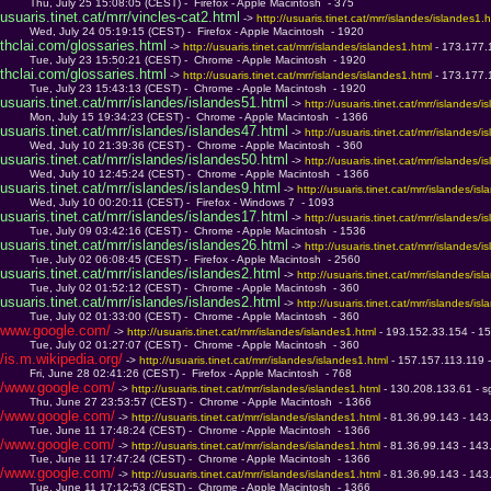
         Thu, July 25 15:08:05 (CEST) -  Firefox - Apple Macintosh  - 375
usuaris.tinet.cat/mrr/vincles-cat2.html
 -> 
http://usuaris.tinet.cat/mrr/islandes/islandes1.h
         Wed, July 24 05:19:15 (CEST) -  Firefox - Apple Macintosh  - 1920
thclai.com/glossaries.html
 -> 
http://usuaris.tinet.cat/mrr/islandes/islandes1.html 
- 173.177.
         Tue, July 23 15:50:21 (CEST) -  Chrome - Apple Macintosh  - 1920
thclai.com/glossaries.html
 -> 
http://usuaris.tinet.cat/mrr/islandes/islandes1.html 
- 173.177.
         Tue, July 23 15:43:13 (CEST) -  Chrome - Apple Macintosh  - 1920
usuaris.tinet.cat/mrr/islandes/islandes51.html
 -> 
http://usuaris.tinet.cat/mrr/islandes/i
         Mon, July 15 19:34:23 (CEST) -  Chrome - Apple Macintosh  - 1366
usuaris.tinet.cat/mrr/islandes/islandes47.html
 -> 
http://usuaris.tinet.cat/mrr/islandes/i
         Wed, July 10 21:39:36 (CEST) -  Chrome - Apple Macintosh  - 360
usuaris.tinet.cat/mrr/islandes/islandes50.html
 -> 
http://usuaris.tinet.cat/mrr/islandes/i
         Wed, July 10 12:45:24 (CEST) -  Chrome - Apple Macintosh  - 1366
usuaris.tinet.cat/mrr/islandes/islandes9.html
 -> 
http://usuaris.tinet.cat/mrr/islandes/is
         Wed, July 10 00:20:11 (CEST) -  Firefox - Windows 7  - 1093
usuaris.tinet.cat/mrr/islandes/islandes17.html
 -> 
http://usuaris.tinet.cat/mrr/islandes/i
         Tue, July 09 03:42:16 (CEST) -  Chrome - Apple Macintosh  - 1536
usuaris.tinet.cat/mrr/islandes/islandes26.html
 -> 
http://usuaris.tinet.cat/mrr/islandes/i
         Tue, July 02 06:08:45 (CEST) -  Firefox - Apple Macintosh  - 2560
usuaris.tinet.cat/mrr/islandes/islandes2.html
 -> 
http://usuaris.tinet.cat/mrr/islandes/is
         Tue, July 02 01:52:12 (CEST) -  Chrome - Apple Macintosh  - 360
usuaris.tinet.cat/mrr/islandes/islandes2.html
 -> 
http://usuaris.tinet.cat/mrr/islandes/is
         Tue, July 02 01:33:00 (CEST) -  Chrome - Apple Macintosh  - 360
www.google.com/
 -> 
http://usuaris.tinet.cat/mrr/islandes/islandes1.html 
- 193.152.33.154 - 15
         Tue, July 02 01:27:07 (CEST) -  Chrome - Apple Macintosh  - 360
/is.m.wikipedia.org/
 -> 
http://usuaris.tinet.cat/mrr/islandes/islandes1.html 
- 157.157.113.119 -
         Fri, June 28 02:41:26 (CEST) -  Firefox - Apple Macintosh  - 768
/www.google.com/
 -> 
http://usuaris.tinet.cat/mrr/islandes/islandes1.html 
- 130.208.133.61 - s
         Thu, June 27 23:53:57 (CEST) -  Chrome - Apple Macintosh  - 1366
/www.google.com/
 -> 
http://usuaris.tinet.cat/mrr/islandes/islandes1.html 
- 81.36.99.143 - 143
         Tue, June 11 17:48:24 (CEST) -  Chrome - Apple Macintosh  - 1366
/www.google.com/
 -> 
http://usuaris.tinet.cat/mrr/islandes/islandes1.html 
- 81.36.99.143 - 143
         Tue, June 11 17:47:24 (CEST) -  Chrome - Apple Macintosh  - 1366
/www.google.com/
 -> 
http://usuaris.tinet.cat/mrr/islandes/islandes1.html 
- 81.36.99.143 - 143
         Tue, June 11 17:12:53 (CEST) -  Chrome - Apple Macintosh  - 1366