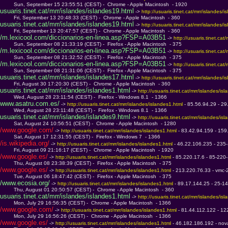
         Sun, September 15 23:55:51 (CEST) -  Chrome - Apple Macintosh  - 1920
usuaris.tinet.cat/mrr/islandes/islandes19.html
 -> 
http://usuaris.tinet.cat/mrr/islandes/i
         Fri, September 13 20:48:33 (CEST) -  Chrome - Apple Macintosh  - 360
usuaris.tinet.cat/mrr/islandes/islandes19.html
 -> 
http://usuaris.tinet.cat/mrr/islandes/i
         Fri, September 13 20:47:57 (CEST) -  Chrome - Apple Macintosh  - 360
/m.lexicool.com/diccionarios-en-linea.asp?FSP=A03B51
 -> 
http://usuaris.tinet.cat
         Sun, September 08 21:33:19 (CEST) -  Firefox - Apple Macintosh  - 375
/m.lexicool.com/diccionarios-en-linea.asp?FSP=A03B51
 -> 
http://usuaris.tinet.cat
         Sun, September 08 21:32:52 (CEST) -  Firefox - Apple Macintosh  - 375
/m.lexicool.com/diccionarios-en-linea.asp?FSP=A03B51
 -> 
http://usuaris.tinet.cat
         Sun, September 08 21:31:06 (CEST) -  Firefox - Apple Macintosh  - 375
usuaris.tinet.cat/mrr/islandes/islandes17.html
 -> 
http://usuaris.tinet.cat/mrr/islandes/i
         Fri, August 30 17:20:30 (CEST) -  Chrome - Apple Macintosh  - 360
usuaris.tinet.cat/mrr/islandes/islandes1.html
 -> 
http://usuaris.tinet.cat/mrr/islandes/is
         Wed, August 28 23:11:54 (CEST) -  Firefox - Windows 8.1  - 1366
www.asatru.com.es/
 -> 
http://usuaris.tinet.cat/mrr/islandes/islandes1.html 
- 85.56.94.29 - 2
         Wed, August 28 23:11:48 (CEST) -  Firefox - Windows 8.1  - 1366
usuaris.tinet.cat/mrr/islandes/islandes9.html
 -> 
http://usuaris.tinet.cat/mrr/islandes/is
         Sat, August 24 10:56:51 (CEST) -  Chrome - Apple Macintosh  - 1280
/www.google.com/
 -> 
http://usuaris.tinet.cat/mrr/islandes/islandes1.html 
- 83.42.94.159 - 159
         Sat, August 17 12:31:55 (CEST) -  Firefox - Windows 7  - 1366
/is.wikipedia.org/
 -> 
http://usuaris.tinet.cat/mrr/islandes/islandes1.html 
- 46.22.106.235 - 235-
         Fri, August 09 21:16:17 (CEST) -  Chrome - Apple Macintosh  - 1920
/www.google.es/
 -> 
http://usuaris.tinet.cat/mrr/islandes/islandes1.html 
- 85.220.17.6 - 85-220-
         Thu, August 08 23:38:39 (CEST) -  Firefox - Apple Macintosh  - 375
/www.google.es/
 -> 
http://usuaris.tinet.cat/mrr/islandes/islandes1.html 
- 213.220.76.33 - vmc-
         Tue, August 06 18:47:42 (CEST) -  Firefox - Apple Macintosh  - 375
/www.ecosia.org/
 -> 
http://usuaris.tinet.cat/mrr/islandes/islandes1.html 
- 89.17.144.25 - 25-14
         Thu, August 01 20:50:57 (CEST) -  Chrome - Apple Macintosh  - 360
usuaris.tinet.cat/mrr/islandes/islandes1.html
 -> 
http://usuaris.tinet.cat/mrr/islandes/is
         Mon, July 29 16:56:35 (CEST) -  Chrome - Apple Macintosh  - 1366
/www.google.com/
 -> 
http://usuaris.tinet.cat/mrr/islandes/islandes1.html 
- 81.44.112.122 - 12
         Mon, July 29 16:56:26 (CEST) -  Chrome - Apple Macintosh  - 1366
/www.google.es/
 -> 
http://usuaris.tinet.cat/mrr/islandes/islandes1.html 
- 46.182.186.192 - nov