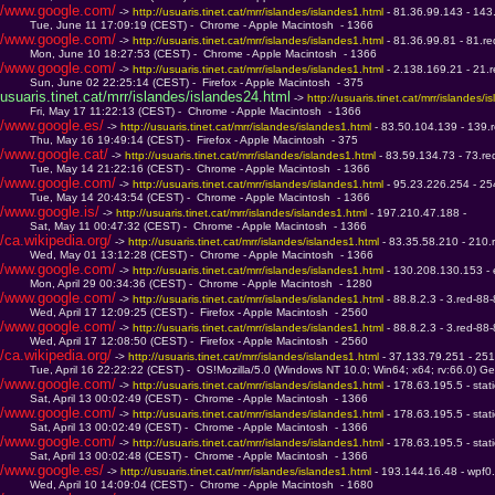
/www.google.com/
 -> 
http://usuaris.tinet.cat/mrr/islandes/islandes1.html 
- 81.36.99.143 - 143
         Tue, June 11 17:09:19 (CEST) -  Chrome - Apple Macintosh  - 1366
/www.google.com/
 -> 
http://usuaris.tinet.cat/mrr/islandes/islandes1.html 
- 81.36.99.81 - 81.r
         Mon, June 10 18:27:53 (CEST) -  Chrome - Apple Macintosh  - 1366
/www.google.com/
 -> 
http://usuaris.tinet.cat/mrr/islandes/islandes1.html 
- 2.138.169.21 - 21.
         Sun, June 02 22:25:14 (CEST) -  Firefox - Apple Macintosh  - 375
usuaris.tinet.cat/mrr/islandes/islandes24.html
 -> 
http://usuaris.tinet.cat/mrr/islandes/i
         Fri, May 17 11:22:13 (CEST) -  Chrome - Apple Macintosh  - 1366
/www.google.es/
 -> 
http://usuaris.tinet.cat/mrr/islandes/islandes1.html 
- 83.50.104.139 - 139.
         Thu, May 16 19:49:14 (CEST) -  Firefox - Apple Macintosh  - 375
/www.google.cat/
 -> 
http://usuaris.tinet.cat/mrr/islandes/islandes1.html 
- 83.59.134.73 - 73.re
         Tue, May 14 21:22:16 (CEST) -  Chrome - Apple Macintosh  - 1366
/www.google.com/
 -> 
http://usuaris.tinet.cat/mrr/islandes/islandes1.html 
- 95.23.226.254 - 25
         Tue, May 14 20:43:54 (CEST) -  Chrome - Apple Macintosh  - 1366
/www.google.is/
 -> 
http://usuaris.tinet.cat/mrr/islandes/islandes1.html 
- 197.210.47.188 - 
         Sat, May 11 00:47:32 (CEST) -  Chrome - Apple Macintosh  - 1366
/ca.wikipedia.org/
 -> 
http://usuaris.tinet.cat/mrr/islandes/islandes1.html 
- 83.35.58.210 - 210.
         Wed, May 01 13:12:28 (CEST) -  Chrome - Apple Macintosh  - 1366
/www.google.com/
 -> 
http://usuaris.tinet.cat/mrr/islandes/islandes1.html 
- 130.208.130.153 - 
         Mon, April 29 00:34:36 (CEST) -  Chrome - Apple Macintosh  - 1280
/www.google.com/
 -> 
http://usuaris.tinet.cat/mrr/islandes/islandes1.html 
- 88.8.2.3 - 3.red-88
         Wed, April 17 12:09:25 (CEST) -  Firefox - Apple Macintosh  - 2560
/www.google.com/
 -> 
http://usuaris.tinet.cat/mrr/islandes/islandes1.html 
- 88.8.2.3 - 3.red-88
         Wed, April 17 12:08:50 (CEST) -  Firefox - Apple Macintosh  - 2560
/ca.wikipedia.org/
 -> 
http://usuaris.tinet.cat/mrr/islandes/islandes1.html 
- 37.133.79.251 - 251
         Tue, April 16 22:22:22 (CEST) -  OS!Mozilla/5.0 (Windows NT 10.0; Win64; x64; rv:66.0) G
/www.google.com/
 -> 
http://usuaris.tinet.cat/mrr/islandes/islandes1.html 
- 178.63.195.5 - stat
         Sat, April 13 00:02:49 (CEST) -  Chrome - Apple Macintosh  - 1366
/www.google.com/
 -> 
http://usuaris.tinet.cat/mrr/islandes/islandes1.html 
- 178.63.195.5 - stat
         Sat, April 13 00:02:49 (CEST) -  Chrome - Apple Macintosh  - 1366
/www.google.com/
 -> 
http://usuaris.tinet.cat/mrr/islandes/islandes1.html 
- 178.63.195.5 - stat
         Sat, April 13 00:02:48 (CEST) -  Chrome - Apple Macintosh  - 1366
/www.google.es/
 -> 
http://usuaris.tinet.cat/mrr/islandes/islandes1.html 
- 193.144.16.48 - wpf0.
         Wed, April 10 14:09:04 (CEST) -  Chrome - Apple Macintosh  - 1680