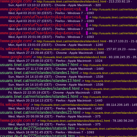
/www.google.com/
 -> 
http://usuaris.tinet.cat/mrr/islandes/islandes1.html 
- 213.233.92.19 - 
         Sun, April 07 13:10:12 (CEST) -  Chrome - Apple Macintosh  - 320
www.google.com/url?sa=t&rct=j&q=&esrc=s&... 
 -> 
http://usuaris.tinet.cat/mrr/isla
         Wed, April 03 20:01:30 (CEST) -  Firefox - Windows 7  - 1093
www.google.com/url?sa=t&rct=j&q=&esrc=s&... 
 -> 
http://usuaris.tinet.cat/mrr/isla
         Wed, April 03 20:01:27 (CEST) -  Firefox - Windows 7  - 1093
www.google.com/url?sa=t&rct=j&q=&esrc=s&... 
 -> 
http://usuaris.tinet.cat/mrr/isla
         Wed, April 03 20:01:22 (CEST) -  Firefox - Windows 7  - 1093
www.google.com/url?sa=t&rct=j&q=&esrc=s&... 
 -> 
http://usuaris.tinet.cat/mrr/isla
         Wed, April 03 20:01:06 (CEST) -  Firefox - Windows 7  - 1093
/www.google.com/
 -> 
http://usuaris.tinet.cat/mrr/islandes/islandes1.html 
- 89.17.133.21 - 21-1
         Mon, April 01 23:01:03 (CEST) -  Chrome - Apple Macintosh  - 1280
/is.wikipedia.org/
 -> 
http://usuaris.tinet.cat/mrr/islandes/islandes1.html 
- 157.97.19.23 - nova
         Wed, March 27 23:29:46 (CET) -  Chrome - Apple Macintosh  - 1680
/www.google.com/
 -> 
http://usuaris.tinet.cat/mrr/islandes/islandes1.html 
- 93.108.245.35 - 35
         Wed, March 27 15:48:33 (CET) -  Firefox - Apple Macintosh  - 1024
usuaris.tinet.cat/mrr/islandes/islandes7.html
 -> 
http://usuaris.tinet.cat/mrr/islandes/is
         Wed, March 27 11:17:06 (CET) -  Chrome - Apple Macintosh  - 1440
usuaris.tinet.cat/mrr/islandes/islandes1.html
 -> 
http://usuaris.tinet.cat/mrr/islandes/is
         Sun, March 24 14:10:49 (CET) -  Chrome - Apple Macintosh  - 1536
usuaris.tinet.cat/mrr/islandes/islandes13.html
 -> 
http://usuaris.tinet.cat/mrr/islandes/i
         Sun, March 24 14:10:45 (CET) -  Chrome - Apple Macintosh  - 1536
usuaris.tinet.cat/mrr//islandes/islandes4.html
 -> 
http://usuaris.tinet.cat/mrr//islandes/i
         Fri, March 22 22:35:19 (CET) -  Chrome - Apple Macintosh  - 1536
usuaris.tinet.cat/mrr/islandes/islandes1.html
 -> 
http://usuaris.tinet.cat/mrr/islandes/is
         Wed, March 20 23:14:13 (CET) -  Firefox - Apple Macintosh  - 1440
/is.wikipedia.org/
 -> 
http://usuaris.tinet.cat/mrr/islandes/islandes1.html 
- 89.114.206.145 - 14
         Wed, March 20 23:14:10 (CET) -  Firefox - Apple Macintosh  - 1440
usuaris.tinet.cat/mrr/islandes/islandes23.html
 -> 
http://usuaris.tinet.cat/mrr/islandes/i
         Wed, March 20 06:09:58 (CET) -  Firefox - Apple Macintosh  - 375
/www.google.com.tr/
 -> 
http://usuaris.tinet.cat/mrr/islandes/islandes1.html 
- 78.180.56.246 -
         Wed, March 20 00:01:48 (CET) -  Firefox - Apple Macintosh  - 375
counter.de-d.de/2775islandes/statistik.htm
 -> 
http://usuaris.tinet.cat/mrr/islandes/islan
         Mon, March 18 08:51:45 (CET) -  Firefox - Windows 7  - 1093
counter.de-d.de/2775islandes/statistik.htm
 -> 
http://usuaris.tinet.cat/mrr/islandes/islan