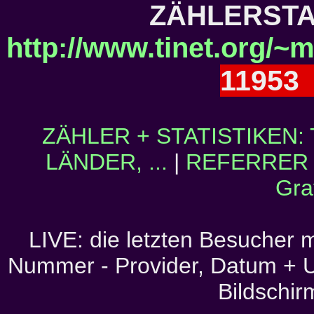
ZÄHLERSTAN
http://www.tinet.org/~m
1195
ZÄHLER + STATISTIKEN:
LÄNDER, ...
|
REFERRER (
Gra
LIVE: die letzten Besucher mi
Nummer - Provider, Datum + U
Bildschir