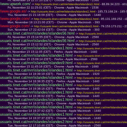
         Fri, November 29 12:17:20 (CET) -  Chrome - Apple Macintosh  - 2560
/www.upwork.com/
 -> 
http://usuaris.tinet.cat/mrr/islandes/islandes1.html 
- 88.89.34.223 - ti
         Fri, November 22 11:25:01 (CET) -  Chrome - Apple Macintosh  - 1536
/www.google.es/
 -> 
http://usuaris.tinet.cat/mrr/islandes/islandes1.html 
- 185.73.168.24 - 185-
         Thu, November 21 21:16:09 (CET) -  Chrome - Apple Macintosh  - 1440
/www.google.com/
 -> 
http://usuaris.tinet.cat/mrr/islandes/islandes1.html 
- 95.131.169.252 - r
         Mon, November 18 13:21:00 (CET) -  Chrome - Apple Macintosh  - 393
/www.google.com/
 -> 
http://usuaris.tinet.cat/mrr/islandes/islandes1.html 
- 79.153.173.211 - 2
         Sun, November 17 22:42:04 (CET) -  Chrome - Apple Macintosh  - 393
usuaris.tinet.cat/mrr/islandes/islandes56.html
 -> 
http://usuaris.tinet.cat/mrr/islandes/i
         Fri, November 15 15:14:55 (CET) -  Chrome - Apple Macintosh  - 2560
usuaris.tinet.cat/mrr/islandes/islandes56.html
 -> 
http://usuaris.tinet.cat/mrr/islandes/i
         Fri, November 15 15:12:52 (CET) -  Chrome - Apple Macintosh  - 2560
usuaris.tinet.cat/mrr/islandes/islandes1.html
 -> 
http://usuaris.tinet.cat/mrr/islandes/is
         Fri, November 15 15:11:05 (CET) -  Firefox - Apple Macintosh  - 1440
usuaris.tinet.cat/mrr/islandes/islandes1.html
 -> 
http://usuaris.tinet.cat/mrr/islandes/is
         Fri, November 15 15:09:14 (CET) -  Firefox - Apple Macintosh  - 2560
usuaris.tinet.cat/mrr/islandes/islandes9.html
 -> 
http://usuaris.tinet.cat/mrr/islandes/is
         Fri, November 15 11:45:16 (CET) -  Chrome - Apple Macintosh  - 1680
usuaris.tinet.cat/mrr/islandes/islandes1.html
 -> 
http://usuaris.tinet.cat/mrr/islandes/is
         Thu, November 14 16:39:19 (CET) -  Firefox - Apple Macintosh  - 1920
usuaris.tinet.cat/mrr/islandes/islandes1.html
 -> 
http://usuaris.tinet.cat/mrr/islandes/is
         Thu, November 14 16:38:35 (CET) -  Firefox - Apple Macintosh  - 1440
usuaris.tinet.cat/mrr/islandes/islandes1.html
 -> 
http://usuaris.tinet.cat/mrr/islandes/is
         Thu, November 14 16:38:16 (CET) -  Firefox - Apple Macintosh  - 1440
usuaris.tinet.cat/mrr/islandes/islandes1.html
 -> 
http://usuaris.tinet.cat/mrr/islandes/is
         Thu, November 14 16:38:02 (CET) -  Firefox - Apple Macintosh  - 1440
usuaris.tinet.cat/mrr/islandes/islandes1.html
 -> 
http://usuaris.tinet.cat/mrr/islandes/is
         Thu, November 14 16:37:52 (CET) -  Chrome - Apple Macintosh  - 1440
usuaris.tinet.cat/mrr/islandes/islandes1.html
 -> 
http://usuaris.tinet.cat/mrr/islandes/is
         Thu, November 14 16:37:42 (CET) -  Chrome - Apple Macintosh  - 1440
usuaris.tinet.cat/mrr/islandes/islandes1.html
 -> 
http://usuaris.tinet.cat/mrr/islandes/is
         Thu, November 14 16:37:37 (CET) -  Chrome - Apple Macintosh  - 1440
usuaris.tinet.cat/mrr/islandes/islandes2.html
 -> 
http://usuaris.tinet.cat/mrr/islandes/is
         Tue, November 12 17:10:46 (CET) -  Chrome - Apple Macintosh  - 2560