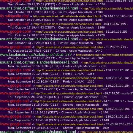
/www.google.com/
 -> 
http://usuaris.tinet.cat/mrr/islandes/islandes1.html 
- 83.40.166.146 - 14
         Sun, October 20 23:35:51 (CEST) -  Chrome - Apple Macintosh  - 1536
usuaris.tinet.cat/mrr/islandes/islandes44.html
 -> 
http://usuaris.tinet.cat/mrr/islandes/i
         Sat, October 19 18:29:55 (CEST) -  Firefox - Apple Macintosh  - 1280
/is.wikipedia.org/
 -> 
http://usuaris.tinet.cat/mrr/islandes/islandes1.html 
- 79.144.160.198 - 19
         Sat, October 19 18:29:26 (CEST) -  Firefox - Apple Macintosh  - 1280
/www.google.cat/
 -> 
http://usuaris.tinet.cat/mrr/islandes/islandes1.html 
- 103.103.57.195 - 
         Thu, October 17 19:44:43 (CEST) -  Chrome - Apple Macintosh  - 1366
/www.google.com/
 -> 
http://usuaris.tinet.cat/mrr/islandes/islandes1.html 
- 85.119.196.253 - 
         Thu, October 17 10:28:27 (CEST) -  Chrome - Apple Macintosh  - 1920
usuaris.tinet.cat/mrr/islandes/islandes41.html
 -> 
http://usuaris.tinet.cat/mrr/islandes/i
         Sun, October 13 22:29:25 (CEST) -  Firefox - Apple Macintosh  - 768
/www.google.com/
 -> 
http://usuaris.tinet.cat/mrr/islandes/islandes1.html 
- 62.232.21.219 - 
         Fri, October 11 20:44:38 (CEST) -  Chrome - Apple Macintosh  - 1440
www.lacalaixera.cat/calaix.php?idcat=379
 -> 
http://usuaris.tinet.cat/mrr/islandes/island
         Wed, October 09 22:11:44 (CEST) -  Chrome - Apple Macintosh  - 360
usuaris.tinet.cat/mrr/islandes/islandes41.html
 -> 
http://usuaris.tinet.cat/mrr/islandes/i
         Mon, September 30 16:08:34 (CEST) -  Firefox - Apple Macintosh  - 768
/www.google.com/
 -> 
http://usuaris.tinet.cat/mrr/islandes/islandes1.html 
- 130.208.120.161 - 
         Mon, September 30 12:36:05 (CEST) -  Firefox - LINUX  - 1366
/www.google.com/
 -> 
http://usuaris.tinet.cat/mrr/islandes/islandes1.html 
- 130.208.120.161 - 
         Mon, September 30 12:36:04 (CEST) -  Firefox - LINUX  - 1366
/www.google.com/
 -> 
http://usuaris.tinet.cat/mrr/islandes/islandes1.html 
- 130.208.130.154 - 
         Sat, September 28 10:52:29 (CEST) -  Chrome - Apple Macintosh  - 1440
www.google.com/
 -> 
http://usuaris.tinet.cat/mrr/islandes/islandes1.html 
- 89.7.74.57 - static-
         Thu, September 26 08:32:51 (CEST) -  Chrome - Apple Macintosh  - 360
/www.google.cat/
 -> 
http://usuaris.tinet.cat/mrr/islandes/islandes1.html 
- 147.83.201.97 - clien
         Mon, September 23 15:50:53 (CEST) -  Chrome - Apple Macintosh  - 360
/www.google.com/
 -> 
http://usuaris.tinet.cat/mrr/islandes/islandes1.html 
- 130.208.130.154 - 
         Sat, September 21 18:24:11 (CEST) -  Chrome - Apple Macintosh  - 1440
/www.google.com/
 -> 
http://usuaris.tinet.cat/mrr/islandes/islandes1.html 
- 130.208.156.119 - s
         Tue, September 17 13:45:28 (CEST) -  Chrome - Apple Macintosh  - 1440
/www.google.com/
 -> 
http://usuaris.tinet.cat/mrr/islandes/islandes1.html 
- 83.43.28.208 - 208
         Mon, September 16 19:48:16 (CEST) -  Chrome - Apple Macintosh  - 1536
usuaris.tinet.cat/mrr/islandes/islandes1.html
 -> 
http://usuaris.tinet.cat/mrr/islandes/is