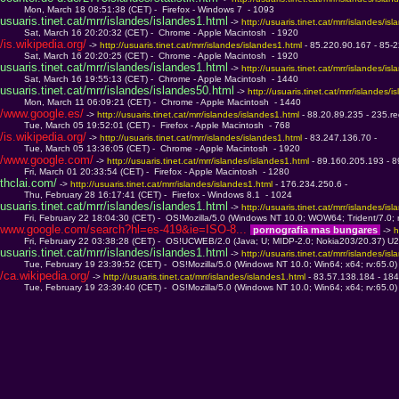
         Mon, March 18 08:51:38 (CET) -  Firefox - Windows 7  - 1093
usuaris.tinet.cat/mrr/islandes/islandes1.html
 -> 
http://usuaris.tinet.cat/mrr/islandes/is
         Sat, March 16 20:20:32 (CET) -  Chrome - Apple Macintosh  - 1920
/is.wikipedia.org/
 -> 
http://usuaris.tinet.cat/mrr/islandes/islandes1.html 
- 85.220.90.167 - 85-2
         Sat, March 16 20:20:25 (CET) -  Chrome - Apple Macintosh  - 1920
usuaris.tinet.cat/mrr/islandes/islandes1.html
 -> 
http://usuaris.tinet.cat/mrr/islandes/is
         Sat, March 16 19:55:13 (CET) -  Chrome - Apple Macintosh  - 1440
usuaris.tinet.cat/mrr/islandes/islandes50.html
 -> 
http://usuaris.tinet.cat/mrr/islandes/i
         Mon, March 11 06:09:21 (CET) -  Chrome - Apple Macintosh  - 1440
/www.google.es/
 -> 
http://usuaris.tinet.cat/mrr/islandes/islandes1.html 
- 88.20.89.235 - 235.re
         Tue, March 05 19:52:01 (CET) -  Firefox - Apple Macintosh  - 768
/is.wikipedia.org/
 -> 
http://usuaris.tinet.cat/mrr/islandes/islandes1.html 
- 83.247.136.70 - 
         Tue, March 05 13:36:05 (CET) -  Chrome - Apple Macintosh  - 1920
/www.google.com/
 -> 
http://usuaris.tinet.cat/mrr/islandes/islandes1.html 
- 89.160.205.193 - 8
         Fri, March 01 20:33:54 (CET) -  Firefox - Apple Macintosh  - 1280
thclai.com/
 -> 
http://usuaris.tinet.cat/mrr/islandes/islandes1.html 
- 176.234.250.6 - 
         Thu, February 28 16:17:41 (CET) -  Firefox - Windows 8.1  - 1024
usuaris.tinet.cat/mrr/islandes/islandes1.html
 -> 
http://usuaris.tinet.cat/mrr/islandes/is
         Fri, February 22 18:04:30 (CET) -  OS!Mozilla/5.0 (Windows NT 10.0; WOW64; Trident/7.0; r
www.google.com/search?hl=es-419&ie=ISO-8... 
 pornografia mas bungares 
 -> 
h
         Fri, February 22 03:38:28 (CET) -  OS!UCWEB/2.0 (Java; U; MIDP-2.0; Nokia203/20.37) U
usuaris.tinet.cat/mrr/islandes/islandes1.html
 -> 
http://usuaris.tinet.cat/mrr/islandes/is
         Tue, February 19 23:39:52 (CET) -  OS!Mozilla/5.0 (Windows NT 10.0; Win64; x64; rv:65.0
/ca.wikipedia.org/
 -> 
http://usuaris.tinet.cat/mrr/islandes/islandes1.html 
- 83.57.138.184 - 184
         Tue, February 19 23:39:40 (CET) -  OS!Mozilla/5.0 (Windows NT 10.0; Win64; x64; rv:65.0