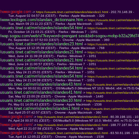
/www.google.com
 -> 
https://usuaris.tinet.cat/mrr/islandes/islandes1.html 
- 202.70.146.39 - 
         Tue, August 02 04:57:34 (CEST) -  Firefox - Apple Macintosh  - 320
/www.lexilogos.com/islandais_dictionnaire.htm
 -> 
https://usuaris.tinet.cat/mrr/islande
         Tue, March 09 23:11:23 (CET) -  Firefox - Apple Macintosh  - 1024
/usuaris.tinet.cat/mrr/islandes/islandes54.html
 -> 
https://usuaris.tinet.cat/mrr/islandes
         Fri, October 16 21:03:21 (CEST) -  Firefox - Windows 7  - 1051
/wap.sogou.com/web/sl?keyword=prengant sex&bid=sogou-mobp-b32a29fd7
         Fri, September 11 07:52:03 (CEST) -  Chrome - Apple Macintosh  - 360
/usuaris.tinet.cat/mrr/islandes/islandes23.html
 -> 
https://usuaris.tinet.cat/mrr/islandes
         Thu, August 13 12:35:39 (CEST) -  Firefox - Apple Macintosh  - 768
/usuaris.tinet.cat/mrr/islandes/islandes21.html
 -> 
https://usuaris.tinet.cat/mrr/islandes
         Wed, June 24 11:39:28 (CEST) -  Firefox - Windows 7  - 1051
/usuaris.tinet.cat/mrr/islandes/islandes21.html
 -> 
https://usuaris.tinet.cat/mrr/islandes
         Wed, June 24 11:00:57 (CEST) -  Firefox - Windows 7  - 1051
/usuaris.tinet.cat/mrr/islandes/islandes54.html
 -> 
https://usuaris.tinet.cat/mrr/islandes
         Sun, May 24 21:25:01 (CEST) -  Firefox - Windows 7  - 1051
/usuaris.tinet.cat/mrr/islandes/islandes54.html
 -> 
https://usuaris.tinet.cat/mrr/islandes
         Sun, May 24 21:24:08 (CEST) -  Firefox - Windows 7  - 1051
usuaris.tinet.cat/mrr/islandes/islandes43.html
 -> 
http://usuaris.tinet.cat/mrr/islandes/i
         Mon, May 04 00:02:01 (CEST) -  OS!Mozilla/5.0 (Windows NT 10.0; Win64; x64; rv:75.0) G
usuaris.tinet.cat/mrr/islandes/islandes41.html
 -> 
http://usuaris.tinet.cat/mrr/islandes/i
         Sat, May 02 23:00:28 (CEST) -  Chrome - Apple Macintosh  - 1440
usuaris.tinet.cat/mrr/islandes/islandes10.html
 -> 
http://usuaris.tinet.cat/mrr/islandes/i
         Fri, May 01 14:05:43 (CEST) -  Chrome - Apple Macintosh  - 1536
usuaris.tinet.cat/mrr/islandes/islandes1.html
 -> 
http://usuaris.tinet.cat/mrr/islandes/is
         Sat, April 25 07:42:57 (CEST) -  Chrome - Apple Macintosh  - 360
/www.google.com/
 -> 
http://usuaris.tinet.cat/mrr/islandes/islandes1.html 
- 80.39.198.101 - 10
         Fri, April 24 00:37:01 (CEST) -  OS!Mozilla/5.0 (Windows NT 10.0; Win64; x64; rv:75.0) Ge
/www.google.com/
 -> 
http://usuaris.tinet.cat/mrr/islandes/islandes1.html 
- 188.77.167.94 - 94
         Wed, April 22 21:07:58 (CEST) -  Chrome - Apple Macintosh  - 360
/www.google.com/
 -> 
http://usuaris.tinet.cat/mrr/islandes/islandes1.html 
- 83.50.61.196 - 196
         Tue, April 14 12:05:22 (CEST) -  Chrome - Apple Macintosh  - 1536